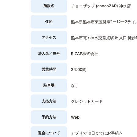
施設名
チョコザップ (chocoZAP) 神水店
住所
熊本県熊本市東区健軍1ー12ー2ライズ
アクセス
熊本市電 / 神水交差点駅 出入口 徒歩
法人名／屋号
RIZAP株式会社
営業時間
24:00間
駐車場
なし
支払方法
クレジットカード
予約方法
Web
退会について
アプリで10日までにお手続き