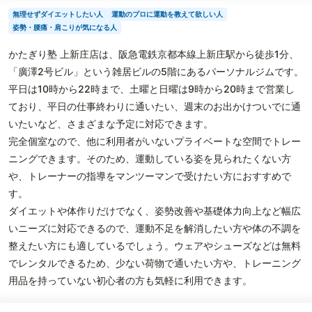
無理せずダイエットしたい人
運動のプロに運動を教えて欲しい人
姿勢・腰痛・肩こりが気になる人
かたぎり塾 上新庄店は、阪急電鉄京都本線上新庄駅から徒歩1分、
「廣澤2号ビル」という雑居ビルの5階にあるパーソナルジムです。
平日は10時から22時まで、土曜と日曜は9時から20時まで営業し
ており、平日の仕事終わりに通いたい、週末のお出かけついでに通
いたいなど、さまざまな予定に対応できます。
完全個室なので、他に利用者がいないプライベートな空間でトレー
ニングできます。そのため、運動している姿を見られたくない方
や、トレーナーの指導をマンツーマンで受けたい方におすすめで
す。
ダイエットや体作りだけでなく、姿勢改善や基礎体力向上など幅広
いニーズに対応できるので、運動不足を解消したい方や体の不調を
整えたい方にも適しているでしょう。ウェアやシューズなどは無料
でレンタルできるため、少ない荷物で通いたい方や、トレーニング
用品を持っていない初心者の方も気軽に利用できます。