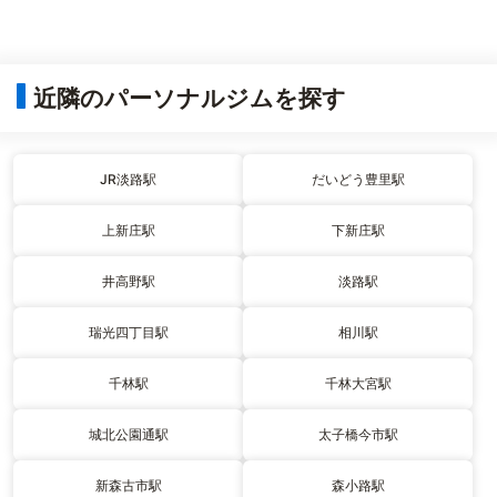
近隣のパーソナルジムを探す
JR淡路駅
だいどう豊里駅
上新庄駅
下新庄駅
井高野駅
淡路駅
瑞光四丁目駅
相川駅
千林駅
千林大宮駅
城北公園通駅
太子橋今市駅
新森古市駅
森小路駅