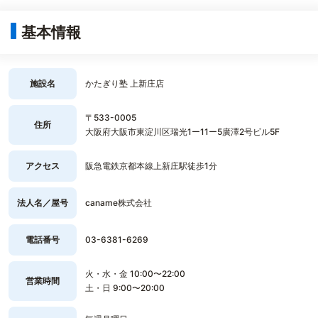
基本情報
施設名
かたぎり塾 上新庄店
〒533-0005
住所
大阪府大阪市東淀川区瑞光1ー11ー5廣澤2号ビル5F
アクセス
阪急電鉄京都本線上新庄駅徒歩1分
法人名／屋号
caname株式会社
電話番号
03-6381-6269
火・水・金 10:00〜22:00
営業時間
土・日 9:00〜20:00