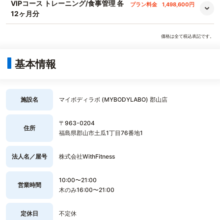
VIPコース トレーニング/食事管理 各
プラン料金
1,498,600円
12ヶ月分
価格は全て税込表記です。
基本情報
施設名
マイボディラボ (MYBODYLABO) 郡山店
〒963-0204
住所
福島県郡山市土瓜1丁目76番地1
法人名／屋号
株式会社WithFitness
10:00〜21:00
営業時間
木のみ16:00〜21:00
定休日
不定休