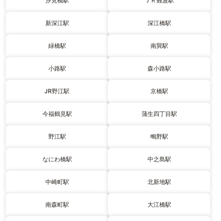
汐見橋駅
ＪＲ難波駅
新深江駅
深江橋駅
緑橋駅
南巽駅
小路駅
森小路駅
JR野江駅
京橋駅
今福鶴見駅
蒲生四丁目駅
野江駅
鴫野駅
なにわ橋駅
中之島駅
中崎町駅
北新地駅
南森町駅
大江橋駅