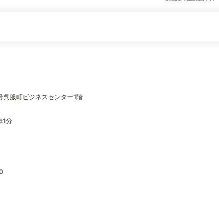
0号呉服町ビジネスセンター1階
歩1分
0