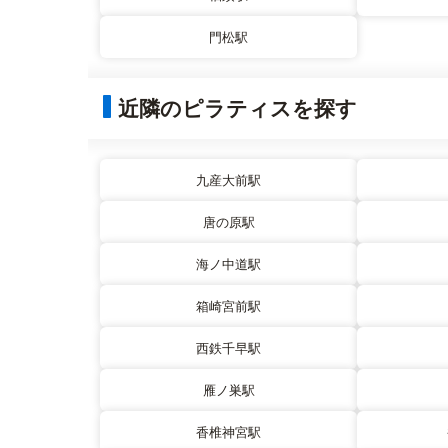
門松駅
近隣のピラティスを探す
九産大前駅
唐の原駅
海ノ中道駅
箱崎宮前駅
西鉄千早駅
雁ノ巣駅
香椎神宮駅