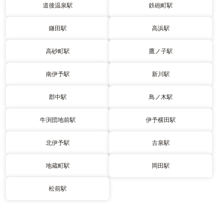
道後温泉駅
鉄砲町駅
鎌田駅
高浜駅
高砂町駅
鷹ノ子駅
南伊予駅
新川駅
郡中駅
鳥ノ木駅
牛渕団地前駅
伊予横田駅
北伊予駅
古泉駅
地蔵町駅
岡田駅
松前駅