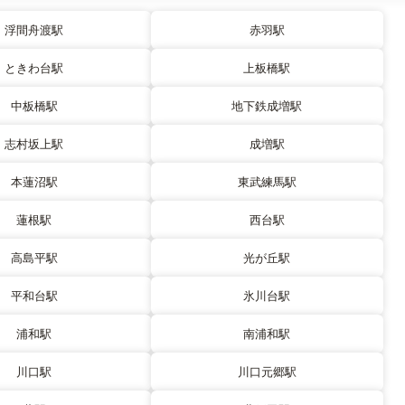
浮間舟渡駅
赤羽駅
ときわ台駅
上板橋駅
中板橋駅
地下鉄成増駅
志村坂上駅
成増駅
本蓮沼駅
東武練馬駅
蓮根駅
西台駅
高島平駅
光が丘駅
平和台駅
氷川台駅
浦和駅
南浦和駅
川口駅
川口元郷駅