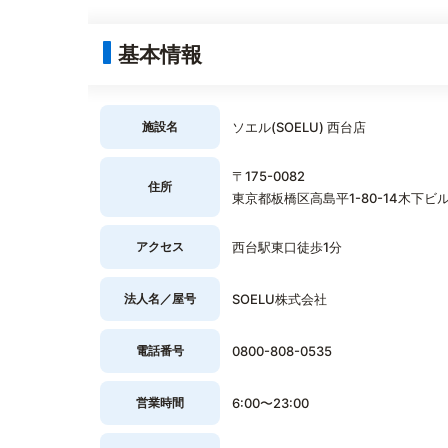
基本情報
施設名
ソエル(SOELU) 西台店
〒175-0082
住所
東京都板橋区高島平1-80-14木下ビル
アクセス
西台駅東口徒歩1分
法人名／屋号
SOELU株式会社
電話番号
0800-808-0535
営業時間
6:00〜23:00