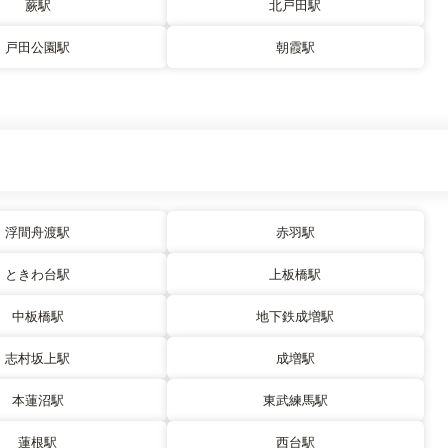
蕨駅
北戸田駅
戸田公園駅
朝霞駅
浮間舟渡駅
赤羽駅
ときわ台駅
上板橋駅
中板橋駅
地下鉄成増駅
志村坂上駅
成増駅
本蓮沼駅
東武練馬駅
蓮根駅
西台駅