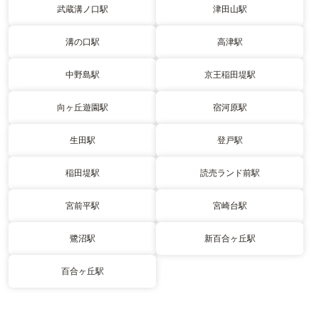
武蔵溝ノ口駅
津田山駅
溝の口駅
高津駅
中野島駅
京王稲田堤駅
向ヶ丘遊園駅
宿河原駅
生田駅
登戸駅
稲田堤駅
読売ランド前駅
宮前平駅
宮崎台駅
鷺沼駅
新百合ヶ丘駅
百合ヶ丘駅