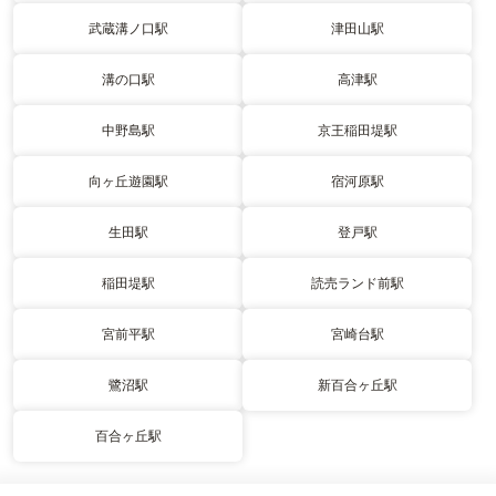
武蔵溝ノ口駅
津田山駅
溝の口駅
高津駅
中野島駅
京王稲田堤駅
向ヶ丘遊園駅
宿河原駅
生田駅
登戸駅
稲田堤駅
読売ランド前駅
宮前平駅
宮崎台駅
鷺沼駅
新百合ヶ丘駅
百合ヶ丘駅