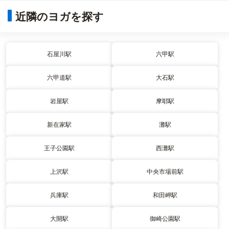
近隣のヨガを探す
石屋川駅
六甲駅
六甲道駅
大石駅
岩屋駅
摩耶駅
新在家駅
灘駅
王子公園駅
西灘駅
上沢駅
中央市場前駅
兵庫駅
和田岬駅
大開駅
御崎公園駅