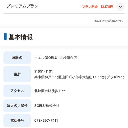
プレミアムプラン
プラン料金
13,178円
価格は全て税込表記です。
基本情報
施設名
ソエル(SOELU) 北鈴蘭台店
〒651-1101
住所
兵庫県神戸市北区山田町小部字大脇山17-1北鈴プラザ2F北
アクセス
北鈴蘭台駅徒歩11分
法人名／屋号
SOELU株式会社
電話番号
078-597-7411