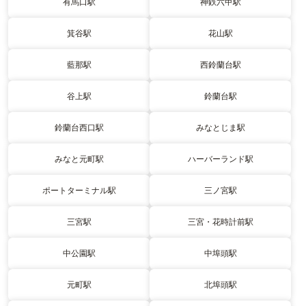
有馬口駅
神鉄六甲駅
箕谷駅
花山駅
藍那駅
西鈴蘭台駅
谷上駅
鈴蘭台駅
鈴蘭台西口駅
みなとじま駅
みなと元町駅
ハーバーランド駅
ポートターミナル駅
三ノ宮駅
三宮駅
三宮・花時計前駅
中公園駅
中埠頭駅
元町駅
北埠頭駅