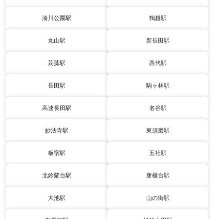
湊川公園駅
鵯越駅
丸山駅
新長田駅
苅藻駅
西代駅
長田駅
駒ヶ林駅
高速長田駅
名谷駅
妙法寺駅
東須磨駅
板宿駅
五社駅
北鈴蘭台駅
唐櫃台駅
大池駅
山の街駅