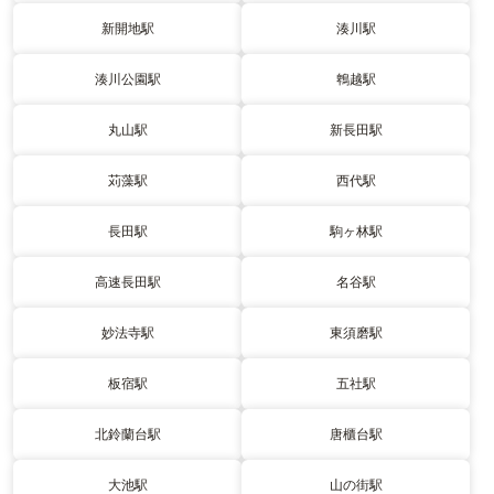
新開地駅
湊川駅
湊川公園駅
鵯越駅
丸山駅
新長田駅
苅藻駅
西代駅
長田駅
駒ヶ林駅
高速長田駅
名谷駅
妙法寺駅
東須磨駅
板宿駅
五社駅
北鈴蘭台駅
唐櫃台駅
大池駅
山の街駅