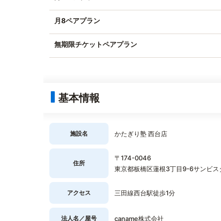
月8ペアプラン
無期限チケットペアプラン
基本情報
施設名
かたぎり塾 西台店
〒174-0046
住所
東京都板橋区蓮根3丁目9-6サンビス
アクセス
三田線西台駅徒歩1分
法人名／屋号
caname株式会社