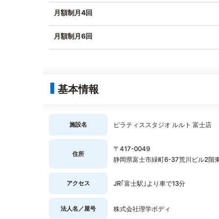
月額制月4回
月額制月6回
基本情報
施設名
ピラティススタジオ ルルト 富士店
〒417-0049
住所
静岡県富士市緑町6-37荒川ビル2階
アクセス
JR｢富士駅｣より車で13分
法人名／屋号
株式会社理学ボディ