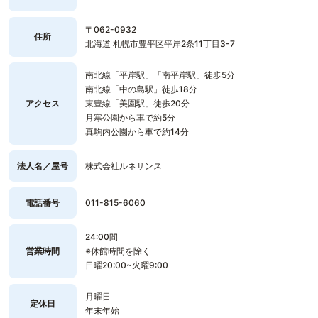
〒062-0932
住所
北海道 札幌市豊平区平岸2条11丁目3-7
南北線「平岸駅」「南平岸駅」徒歩5分
南北線「中の島駅」徒歩18分
アクセス
東豊線「美園駅」徒歩20分
月寒公園から車で約5分
真駒内公園から車で約14分
法人名／屋号
株式会社ルネサンス
電話番号
011-815-6060
24:00間
営業時間
※休館時間を除く
日曜20:00~火曜9:00
月曜日
定休日
年末年始