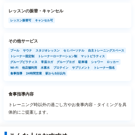
レッスンの振替・キャンセル
レッスン振替可
キャンセル可
その他サービス
プール
サウナ
スタジオレッスン
セミパーソナル
自主トレーニングスペース
トレーナー固定制
トレーナーローテーション制
マットピラティス
グループピラティス
常温ヨガ
グループヨガ
駐車場
シャワー
ロッカー
Wi-Fi
他店舗利用
水素水
プロテイン
サプリメント
トレーナー指名
食事指導
24時間営業
駅から5分以内
食事指導内容
トレーニング時以外の過ごし方やお食事内容・タイミングを具
体的にご提案します。