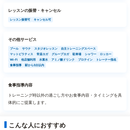
レッスンの振替・キャンセル
レッスン振替可
キャンセル可
その他サービス
プール
サウナ
スタジオレッスン
自主トレーニングスペース
マットピラティス
常温ヨガ
グループヨガ
駐車場
シャワー
ロッカー
Wi-Fi
他店舗利用
水素水
アミノ酸ドリンク
プロテイン
トレーナー指名
食事指導
駅から5分以内
食事指導内容
トレーニング時以外の過ごし方やお食事内容・タイミングを具
体的にご提案します。
こんな人におすすめ