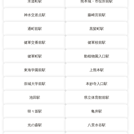
水道町駅
熊本城・市役所前駅
神水交差点駅
藤崎宮前駅
通町筋駅
黒髪町駅
健軍交番前駅
健軍校前駅
健軍町駅
動植物園入口駅
東海学園前駅
上熊本駅
崇城大学前駅
本妙寺入口駅
池田駅
県立体育館前駅
韓々坂駅
亀井駅
光の森駅
八景水谷駅