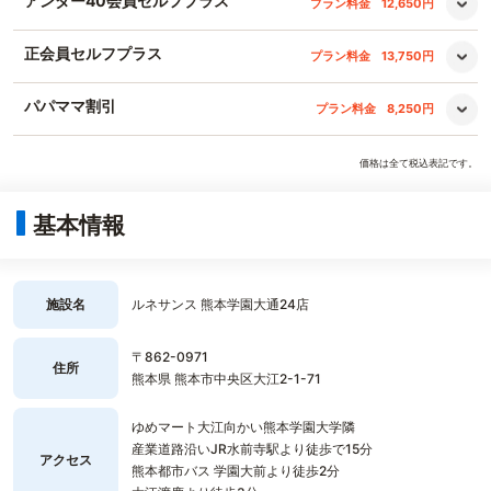
アンダー40会員セルフプラス
プラン料金
12,650円
正会員セルフプラス
プラン料金
13,750円
パパママ割引
プラン料金
8,250円
価格は全て税込表記です。
基本情報
施設名
ルネサンス 熊本学園大通24店
〒862-0971
住所
熊本県 熊本市中央区大江2-1-71
ゆめマート大江向かい熊本学園大学隣
産業道路沿いJR水前寺駅より徒歩で15分
アクセス
熊本都市バス 学園大前より徒歩2分