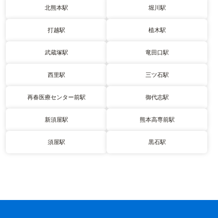
北熊本駅
堀川駅
打越駅
植木駅
武蔵塚駅
竜田口駅
西里駅
三ツ石駅
再春医療センター前駅
御代志駅
新須屋駅
熊本高専前駅
須屋駅
黒石駅