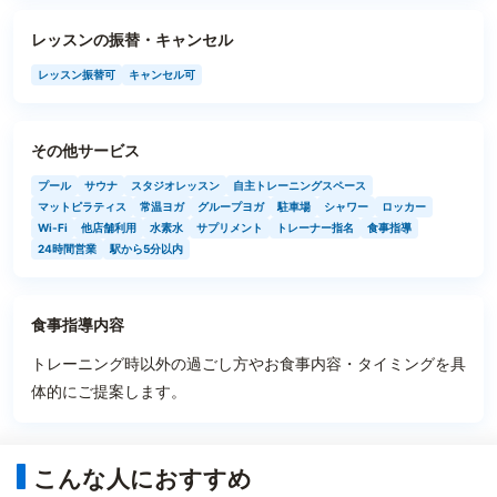
レッスンの振替・キャンセル
レッスン振替可
キャンセル可
その他サービス
プール
サウナ
スタジオレッスン
自主トレーニングスペース
マットピラティス
常温ヨガ
グループヨガ
駐車場
シャワー
ロッカー
Wi-Fi
他店舗利用
水素水
サプリメント
トレーナー指名
食事指導
24時間営業
駅から5分以内
食事指導内容
トレーニング時以外の過ごし方やお食事内容・タイミングを具
体的にご提案します。
こんな人におすすめ