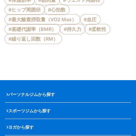
#体脂肪率
#筋肉量
#ウエスト周囲径
#ヒップ周囲径
#心拍数
#最大酸素摂取量（VO2 Max）
#血圧
#基礎代謝率（BMR）
#持久力
#柔軟性
#繰り返し回数（RM）
パーソナルジムから探す
スポーツジムから探す
ヨガから探す