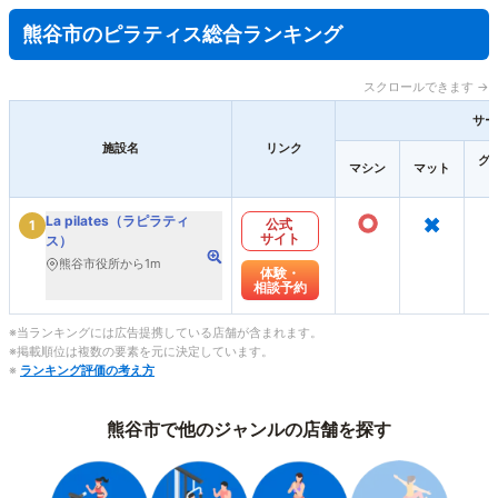
熊谷市のピラティス総合ランキング
スクロールできます →
サー
施設名
リンク
グ
マシン
マット
○
×
La pilates（ラピラティ
公式
1
サイト
ス）
熊谷市役所から1m
体験・
相談予約
※当ランキングには広告提携している店舗が含まれます。
※掲載順位は複数の要素を元に決定しています。
※
ランキング評価の考え方
熊谷市で他のジャンルの店舗を探す