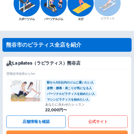
ピラティス
スポーツジム
パーソナルジム
ヨガ
熊谷市のピラティス全店を紹介
La pilates（ラピラティス）熊谷店
熊谷市役所から1m
駅から5分以内のジムに通いたい人
姿勢・腰痛・肩こりが気になる人
パーソナルピラティスを始めたい人
マシンピラティスを始めたい人
あなたに合わせたレッスン
22,000円〜
店舗情報を確認
公式サイト