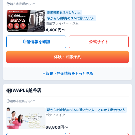
越谷市役所から1m
隙間時間を活用したい人
駅から5分以内のジムに通いたい人
個室プライベートジム
4,400円〜
店舗情報を確認
公式サイト
体験・相談予約
設備・料金情報をもっと見る
WAPLE越谷店
越谷市役所から1m
駅から5分以内のジムに通いたい人
とにかく痩せたい人
ボディメイク
68,800円〜