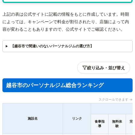
上記の表は公式サイトに記載の情報をもとに作成しています。時期
によっては、キャンペーンで料金が割引されたり、店舗によって内
容が変わることもありますので、公式サイトでご確認ください。
【越谷市で間違いのないパーソナルジムの選び方】
絞り込み・並び替え
越谷市のパーソナルジム総合ランキング
スクロールできます →
施設名
リンク
食事指
無料体
完
導
験