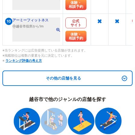
体験・
相談予約
×
×
アーミーフィットネス
公式
10
サイト
越谷市役所から1m
体験・
相談予約
※当ランキングには広告提携している店舗が含まれます。
※掲載順位は複数の要素を元に決定しています。
※
ランキング評価の考え方
その他の店舗を見る
越谷市で他のジャンルの店舗を探す