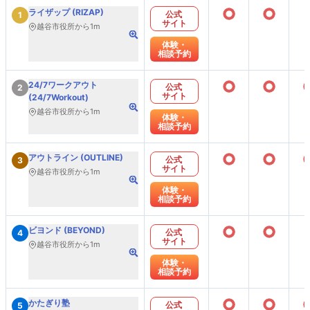
○
○
ライザップ (RIZAP)
公式
1
サイト
越谷市役所から1m
体験・
相談予約
○
○
24/7ワークアウト
公式
2
サイト
(24/7Workout)
越谷市役所から1m
体験・
相談予約
○
○
アウトライン (OUTLINE)
公式
3
サイト
越谷市役所から1m
体験・
相談予約
○
○
ビヨンド (BEYOND)
公式
4
サイト
越谷市役所から1m
体験・
相談予約
○
○
かたぎり塾
公式
5