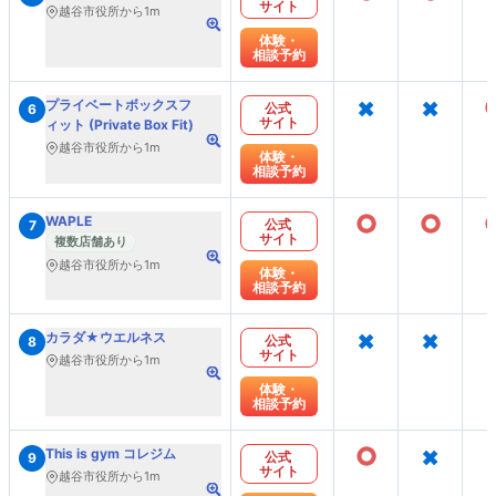
サイト
越谷市役所から1m
体験・
相談予約
×
×
プライベートボックスフ
公式
6
サイト
ィット (Private Box Fit)
越谷市役所から1m
体験・
相談予約
○
○
WAPLE
公式
7
サイト
複数店舗あり
越谷市役所から1m
体験・
相談予約
×
×
カラダ★ウエルネス
公式
8
サイト
越谷市役所から1m
体験・
相談予約
○
×
This is gym コレジム
公式
9
サイト
越谷市役所から1m