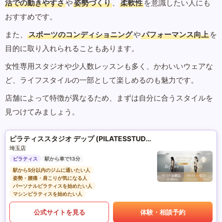
活での動きやすさ
や
姿勢づくり
、
柔軟性
を意識したい人にも
おすすめです。
また、
スポーツのコンディショニング
や
パフォーマンス向上
を
目的に取り入れられることもあります。
女性専用スタジオや少人数レッスンも多く、かわいいウェアな
ど、ライフスタイルの一部として楽しめるのも魅力です。
店舗によって特徴が異なるため、まずは自分に合うスタイルを
見つけてみましょう。
ピラティススタジオ デップ (PILATESSTUDIO DEP)
埼玉店
ピラティス
駅から車で13分
駅から5分以内のジムに通いたい人
姿勢・腰痛・肩こりが気になる人
パーソナルピラティスを始めたい人
マシンピラティスを始めたい人
公式サイトを見る
体験・相談予約