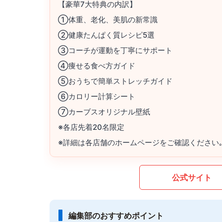
【豪華7大特典の内訳】
①体重、老化、美肌の新常識
②健康たんぱく質レシピ5選
③コーチが運動を丁寧にサポート
④痩せる食べ方ガイド
⑤おうちで簡単ストレッチガイド
⑥カロリー計算シート
⑦カーブスオリジナル壁紙
※各店先着20名限定
※詳細は各店舗のホームページをご確認ください
公式サイト
編集部のおすすめポイント