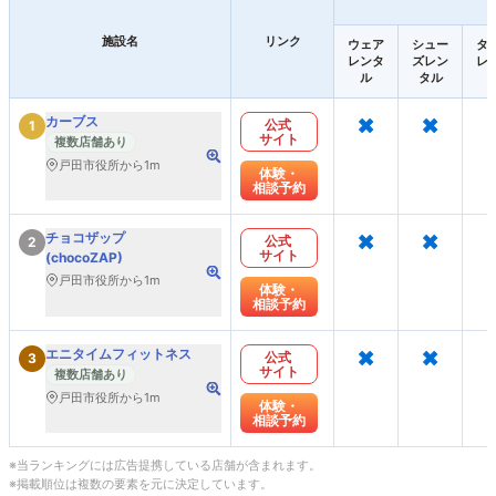
施設名
リンク
ウェア
シュー
タ
レンタ
ズレン
レ
ル
タル
×
×
カーブス
公式
1
サイト
複数店舗あり
戸田市役所から1m
体験・
相談予約
×
×
チョコザップ
公式
2
サイト
(chocoZAP)
戸田市役所から1m
体験・
相談予約
×
×
エニタイムフィットネス
公式
3
サイト
複数店舗あり
戸田市役所から1m
体験・
相談予約
※当ランキングには広告提携している店舗が含まれます。
※掲載順位は複数の要素を元に決定しています。