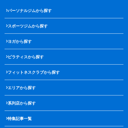
パーソナルジムから探す
スポーツジムから探す
ヨガから探す
ピラティスから探す
フィットネスクラブから探す
エリアから探す
系列店から探す
特集記事一覧