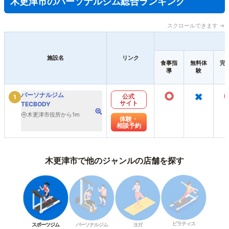
木更津市のパーソナルジム総合ランキング
スクロールできます →
施設名
リンク
食事指
無料体
完
導
験
○
×
パーソナルジム
公式
1
サイト
TECBODY
木更津市役所から1m
体験・
相談予約
木更津市で他のジャンルの店舗を探す
ピラティス
スポーツジム
パーソナルジム
ヨガ