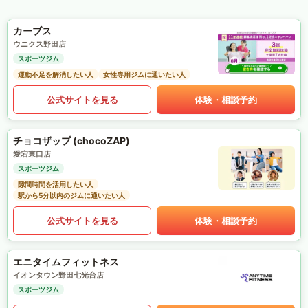
カーブス
ウニクス野田店
スポーツジム
運動不足を解消したい人
女性専用ジムに通いたい人
公式サイトを見る
体験・相談予約
チョコザップ (chocoZAP)
愛宕東口店
スポーツジム
隙間時間を活用したい人
駅から5分以内のジムに通いたい人
公式サイトを見る
体験・相談予約
エニタイムフィットネス
イオンタウン野田七光台店
スポーツジム