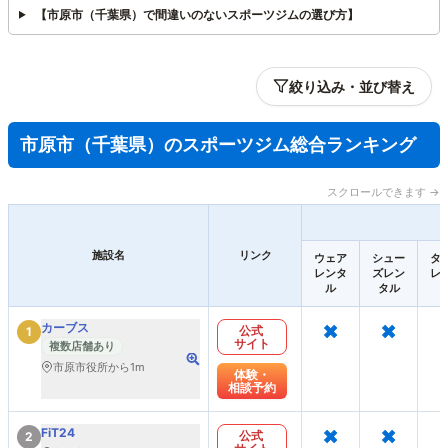
【市原市（千葉県）で間違いのないスポーツジムの選び方】
絞り込み・並び替え
市原市（千葉県）のスポーツジム総合ランキング
スクロールできます →
施設名
リンク
ウェア
シュー
タ
レンタ
ズレン
レ
ル
タル
×
×
カーブス
公式
1
サイト
複数店舗あり
市原市役所から1m
体験・
相談予約
×
×
FiT24
公式
2