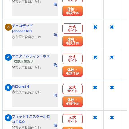
サイト
市原市役所から1m
体験・
相談予約
×
×
チョコザップ
公式
3
サイト
(chocoZAP)
市原市役所から1m
体験・
相談予約
×
×
エニタイムフィットネス
公式
4
サイト
複数店舗あり
市原市役所から1m
体験・
相談予約
×
×
FitZone24
公式
5
サイト
市原市役所から1m
体験・
相談予約
×
×
フィットネススクールロ
公式
6
サイト
コモK.O
市原市役所から1m