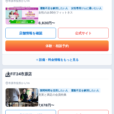
市原市役所から1m
運動不足を解消したい人
女性専用ジムに通いたい人
女性のみ30分フィットネス
6,820円〜
店舗情報を確認
公式サイト
体験・相談予約
設備・料金情報をもっと見る
FiT24市原店
市原市役所から1m
隙間時間を活用したい人
運動不足を解消したい人
充実と満足の会員特典
7,678円〜