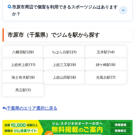
市原市周辺で個室を利用できるスポーツジムはあります
か？
市原市（千葉県）でジムを駅から探す
八幡宿駅(29)
ちはら台駅(21)
五井駅(14)
上総村上駅(11)
上総三又駅(9)
姉ケ崎駅(9)
海士有木駅(9)
上総山田駅(8)
光風台駅(7)
馬立駅(1)
千葉県のエリア選択に戻る