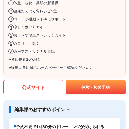
①体重、老化、美肌の新常識
②健康たんぱく質レシピ5選
③コーチが運動を丁寧にサポート
④痩せる食べ方ガイド
⑤おうちで簡単ストレッチガイド
⑥カロリー計算シート
⑦カーブスオリジナル壁紙
※各店先着20名限定
※詳細は各店舗のホームページをご確認ください｡
公式サイト
体験・相談予約
編集部のおすすめポイント
予約不要で1回30分のトレーニングが受けられる