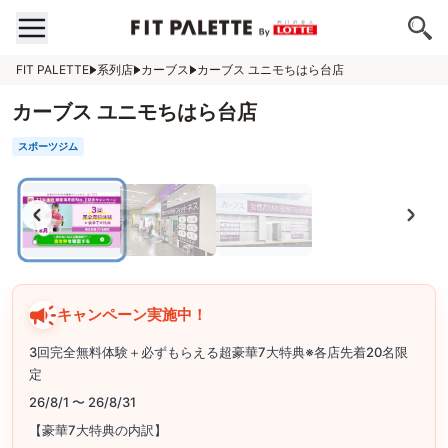
FIT PALETTE
系列店
カーブス
カーブス ユニモちはら台店
カーブス ユニモちはら台店
スポーツジム
キャンペーン実施中！
3回完全無料体験＋必ずもらえる超豪華7大特典※各店先着20名限
定
26/8/1 〜 26/8/31
【豪華7大特典の内訳】