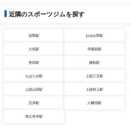
近隣のスポーツジムを探す
浜野駅
おゆみ野駅
土気駅
学園前駅
誉田駅
鎌取駅
ちはら台駅
上総三又駅
上総山田駅
上総村上駅
五井駅
八幡宿駅
海士有木駅