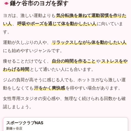
鎌ケ谷市のヨガを探す
ヨガは、激しい運動よりも
気分転換を兼ねて運動習慣を作りた
い人
、
呼吸やポーズを通じて体を動かしたい人
に向いていま
す。
運動が久しぶりの人や、
リラックスしながら体を動かしたい人
にも始めやすいジャンルです。
痩せることだけでなく、
自分の時間を作ること
や
ストレスをや
わらげる時間
として通いたい人にも合います。
ジムの負荷が高そうに感じる人でも、ホットヨガなら激しい運
動をしなくても
汗をかく爽快感
を得やすい場合があります。
女性専用スタジオの安心感や、無理なく続けられる回数かも確
認しましょう。
スポーツクラブNAS
新鎌ヶ谷店