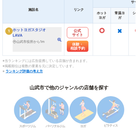
サー
施設名
リンク
ホット
常温ヨ
シ
ヨガ
ガ
○
×
ホットヨガスタジオ
公式
1
サイト
LAVA
山武市役所から1m
体験・
相談予約
※当ランキングには広告提携している店舗が含まれます。
※掲載順位は複数の要素を元に決定しています。
※
ランキング評価の考え方
山武市で他のジャンルの店舗を探す
ピラティス
スポーツジム
パーソナルジム
ヨガ