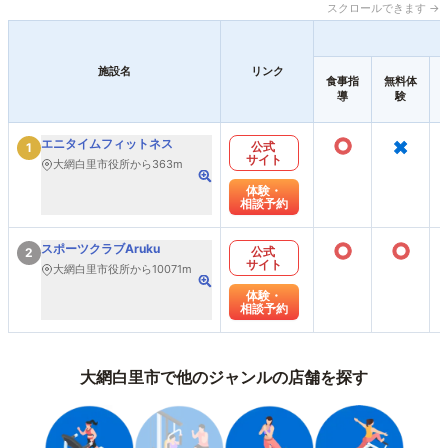
スクロールできます →
施設名
リンク
食事指
無料体
導
験
○
×
エニタイムフィットネス
公式
1
サイト
大網白里市役所から363m
体験・
相談予約
○
○
スポーツクラブAruku
公式
2
サイト
大網白里市役所から10071m
体験・
相談予約
大網白里市で他のジャンルの店舗を探す