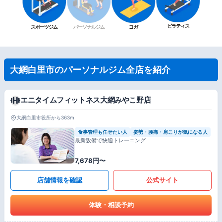
ピラティス
スポーツジム
パーソナルジム
ヨガ
大網白里市のパーソナルジム全店を紹介
エニタイムフィットネス大網みやこ野店
大網白里市役所から363m
食事管理も任せたい人
姿勢・腰痛・肩こりが気になる人
最新設備で快適トレーニング
7,678円〜
店舗情報を確認
公式サイト
体験・相談予約