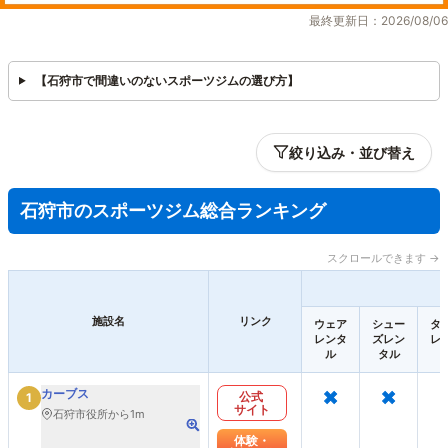
最終更新日：2026/08/06
【石狩市で間違いのないスポーツジムの選び方】
絞り込み・並び替え
石狩市のスポーツジム総合ランキング
スクロールできます →
施設名
リンク
ウェア
シュー
タ
レンタ
ズレン
レ
ル
タル
×
×
カーブス
公式
1
サイト
石狩市役所から1m
体験・