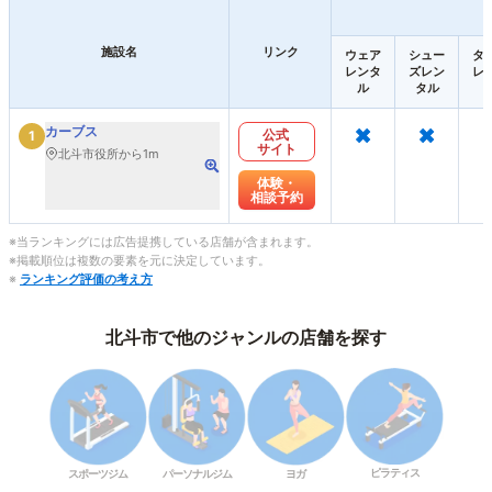
施設名
リンク
ウェア
シュー
タ
レンタ
ズレン
レ
ル
タル
×
×
カーブス
公式
1
サイト
北斗市役所から1m
体験・
相談予約
※当ランキングには広告提携している店舗が含まれます。
※掲載順位は複数の要素を元に決定しています。
※
ランキング評価の考え方
北斗市で他のジャンルの店舗を探す
ピラティス
スポーツジム
パーソナルジム
ヨガ