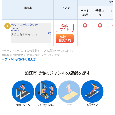
サー
施設名
リンク
ホット
常温ヨ
シ
ヨガ
ガ
○
○
ホットヨガスタジオ
公式
1
サイト
LAVA
狛江市役所から1m
体験・
相談予約
※当ランキングには広告提携している店舗が含まれます。
※掲載順位は複数の要素を元に決定しています。
※
ランキング評価の考え方
狛江市で他のジャンルの店舗を探す
ピラティス
スポーツジム
パーソナルジム
ヨガ