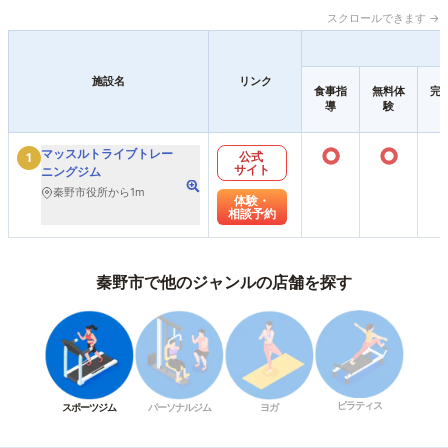
スクロールできます →
施設名
リンク
食事指
無料体
完
導
験
○
○
マッスルトライブトレー
公式
1
サイト
ニングジム
秦野市役所から1m
体験・
相談予約
秦野市で他のジャンルの店舗を探す
ピラティス
スポーツジム
パーソナルジム
ヨガ