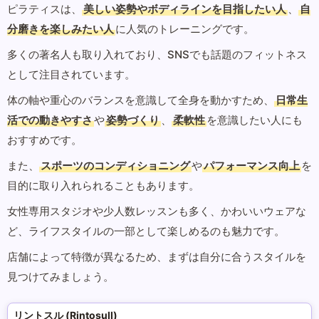
ピラティスは、
美しい姿勢やボディラインを目指したい人
、
自
分磨きを楽しみたい人
に人気のトレーニングです。
多くの著名人も取り入れており、SNSでも話題のフィットネス
として注目されています。
体の軸や重心のバランスを意識して全身を動かすため、
日常生
活での動きやすさ
や
姿勢づくり
、
柔軟性
を意識したい人にも
おすすめです。
また、
スポーツのコンディショニング
や
パフォーマンス向上
を
目的に取り入れられることもあります。
女性専用スタジオや少人数レッスンも多く、かわいいウェアな
ど、ライフスタイルの一部として楽しめるのも魅力です。
店舗によって特徴が異なるため、まずは自分に合うスタイルを
見つけてみましょう。
リントスル (Rintosull)