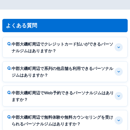
よくある質問
中郡大磯町周辺でクレジットカード払いができるパーソ
ナルジムはありますか？
中郡大磯町周辺で系列の他店舗も利用できるパーソナル
ジムはありますか？
中郡大磯町周辺でWeb予約できるパーソナルジムはあり
ますか？
中郡大磯町周辺で無料体験や無料カウンセリングを受け
られるパーソナルジムはありますか？