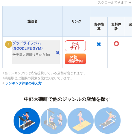
スクロールできます →
施設名
リンク
食事指
無料体
完
導
験
×
○
グッドライフジム
公式
1
サイト
(GOODLIFE GYM)
中郡大磯町役所から1m
体験・
相談予約
※当ランキングには広告提携している店舗が含まれます。
※掲載順位は複数の要素を元に決定しています。
※
ランキング評価の考え方
中郡大磯町で他のジャンルの店舗を探す