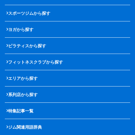
スポーツジムから探す
ヨガから探す
ピラティスから探す
フィットネスクラブから探す
エリアから探す
系列店から探す
特集記事一覧
ジム関連用語辞典