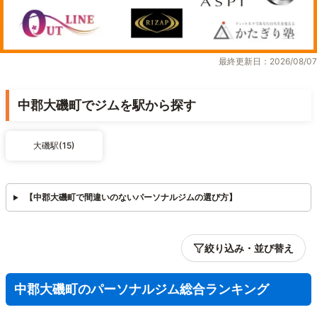
最終更新日：2026/08/07
中郡大磯町でジムを駅から探す
大磯駅(15)
【中郡大磯町で間違いのないパーソナルジムの選び方】
絞り込み・並び替え
中郡大磯町のパーソナルジム総合ランキング