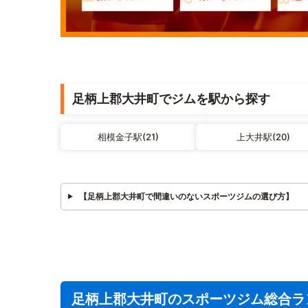
足柄上郡大井町でジムを駅から探す
相模金子駅(21)
上大井駅(20)
【足柄上郡大井町で間違いのないスポーツジムの選び方】
足柄上郡大井町のスポーツジム総合ラ