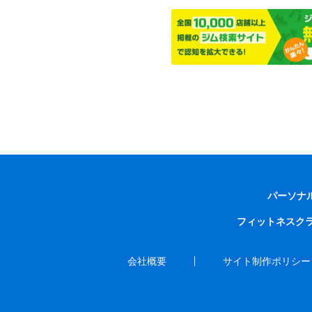
パーソナ
フィットネスク
会社概要
サイト制作ポリシー