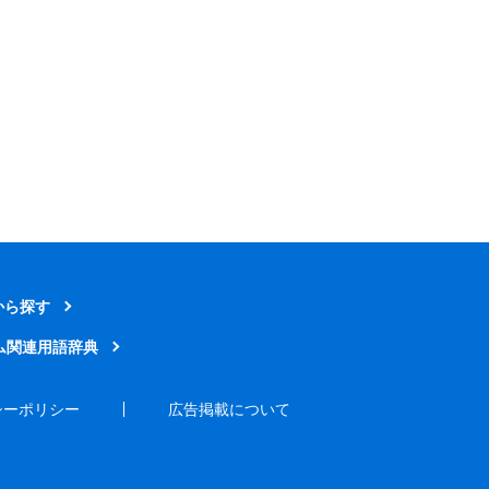
から探す
ム関連用語辞典
シーポリシー
広告掲載について