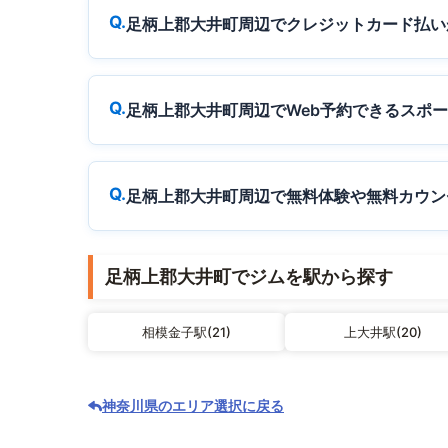
足柄上郡大井町周辺でクレジットカード払い
足柄上郡大井町周辺でWeb予約できるスポ
足柄上郡大井町周辺で無料体験や無料カウン
足柄上郡大井町でジムを駅から探す
相模金子駅(21)
上大井駅(20)
神奈川県のエリア選択に戻る