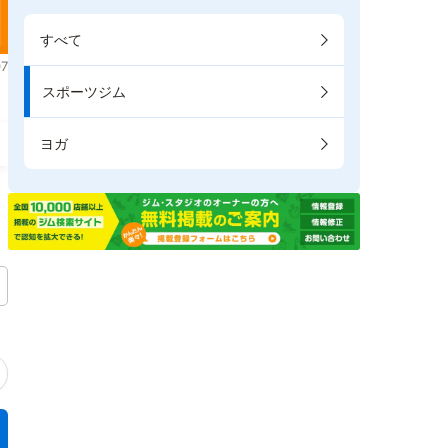
すべて
7
スポーツジム
ヨガ