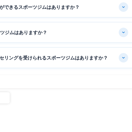
ができるスポーツジムはありますか？
ーツジムはありますか？
セリングを受けられるスポーツジムはありますか？