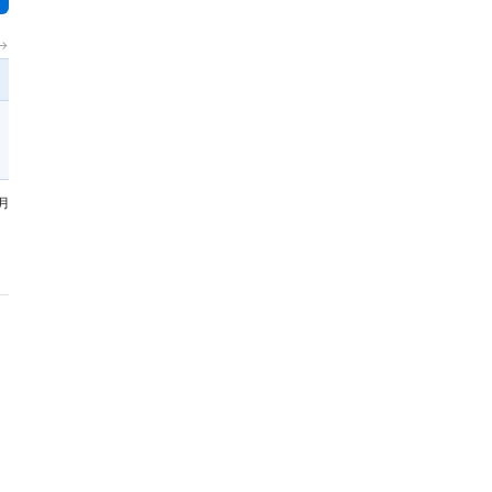
→
おすすめコース
コース名
金額(税込)
月会費
6,820円