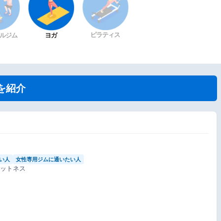
ピラティス
ルジム
ヨガ
を紹介
い人
女性専用ジムに通いたい人
ィットネス