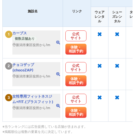
施設名
リンク
ウェア
シュー
タ
レンタ
ズレン
レ
ル
タル
×
×
カーブス
公式
1
サイト
複数店舗あり
新潟市東区役所から1m
体験・
相談予約
×
×
チョコザップ
公式
2
サイト
(chocoZAP)
新潟市東区役所から1m
体験・
相談予約
×
×
女性専用フィットネスジ
公式
3
サイト
ム+FIT.(プラスフィット)
新潟市東区役所から1m
体験・
相談予約
※当ランキングには広告提携している店舗が含まれます。
※掲載順位は複数の要素を元に決定しています。