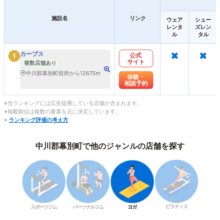
施設名
リンク
ウェア
シュー
レンタ
ズレン
ル
タル
×
×
カーブス
公式
1
サイト
複数店舗あり
中川郡幕別町役所から12675m
体験・
相談予約
※当ランキングには広告提携している店舗が含まれます。
※掲載順位は複数の要素を元に決定しています。
※
ランキング評価の考え方
中川郡幕別町で他のジャンルの店舗を探す
ピラティス
スポーツジム
パーソナルジム
ヨガ