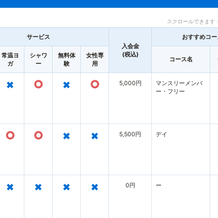
スクロールできます 
サービス
おすすめコー
入会金
(税込)
常温ヨ
シャワ
無料体
女性専
コース名
ガ
ー
験
用
×
○
×
○
5,000円
マンスリーメンバ
ー・フリー
○
○
×
×
5,500円
デイ
×
×
×
×
0円
ー