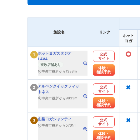
施設名
リンク
ホット
ヨガ
○
ホットヨガスタジオ
公式
1
サイト
LAVA
複数店舗あり
体験・
中央市役所から1338m
相談予約
×
アルペンクイックフィッ
公式
2
サイト
トネス
中央市役所から9833m
体験・
相談予約
×
山梨ヨガシャンティ
公式
3
サイト
中央市役所から5761m
体験・
相談予約