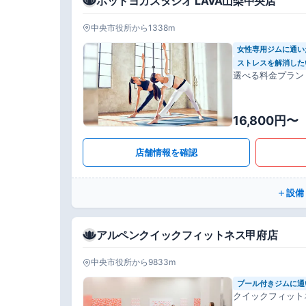
ホットヨガスタジオ LAVA山梨中央店
中央市役所から1338m
女性専用ジムに通い
ストレスを解消した
選べる料金プラン
16,800円〜
店舗情報を確認
設備
アルペンクイックフィットネス甲府店
中央市役所から9833m
プール付きジムに通
クイックフィット