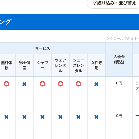
絞り込み・並び替え
ング
スクロールできます 
サービス
入会金
ウェア
シュー
(税込)
無料体
完全個
シャワ
女性専
レンタ
ズレン
験
室
ー
用
ル
タル
○
×
○
○
○
×
0円
ラ
グ
×
×
×
×
×
×
0円
ー