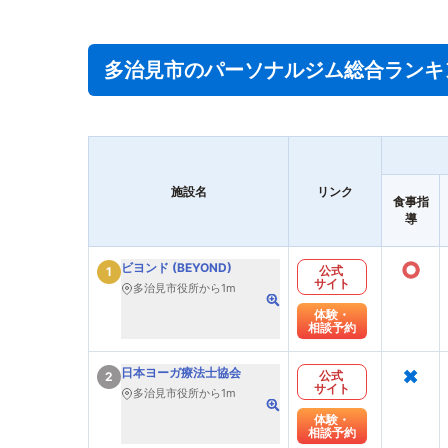
多治見市のパーソナルジム総合ランキ
施設名
リンク
食事指
導
○
ビヨンド (BEYOND)
公式
1
サイト
多治見市役所から1m
体験・
相談予約
×
日本ヨーガ療法士協会
公式
2
サイト
多治見市役所から1m
体験・
相談予約