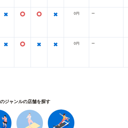
×
○
○
×
0円
ー
×
○
×
×
0円
ー
のジャンルの店舗を探す