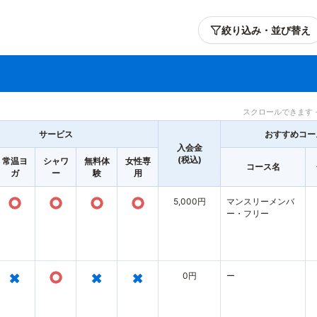
絞り込み・並び替え
スクロールできます 
サービス
おすすめコー
入会金
(税込)
常温ヨ
シャワ
無料体
女性専
コース名
ガ
ー
験
用
○
○
○
○
5,000円
マンスリーメンバ
ー・フリー
×
○
×
×
0円
ー