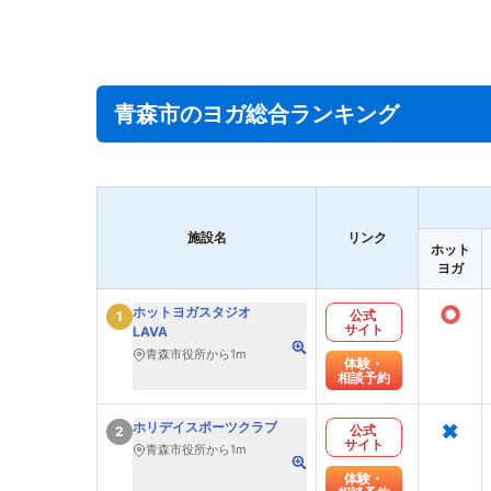
青森市のヨガ総合ランキング
施設名
リンク
ホット
ヨガ
○
ホットヨガスタジオ
公式
1
サイト
LAVA
青森市役所から1m
体験・
相談予約
×
ホリデイスポーツクラブ
公式
2
サイト
青森市役所から1m
体験・