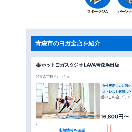
スポーツジム
パーソナ
青森市のヨガ全店を紹介
ホットヨガスタジオ LAVA青森浜田店
青森市役所から1m
女性専用ジムに通い
ストレスを解消した
選べる料金プラン
16,800円〜
店舗情報を確認