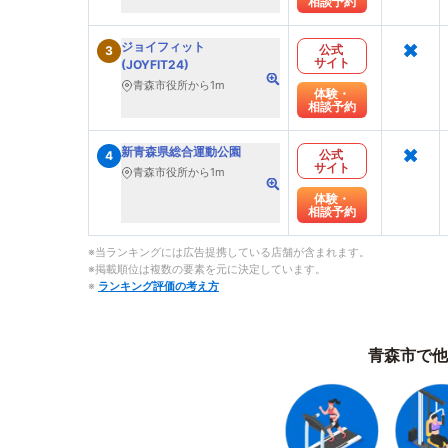
相談予約
×
ジョイフィット
公式
3
サイト
(JOYFIT24)
青森市役所から1m
体験・
相談予約
×
新青森県総合運動公園
公式
4
サイト
青森市役所から1m
体験・
相談予約
※当ランキングには広告提携している店舗が含まれます。
※掲載順位は複数の要素を元に決定しています。
※
ランキング評価の考え方
青森市で他