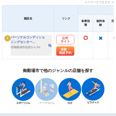
スクロールできます →
施設名
リンク
食事指
無料体
完
導
験
○
×
パーソナルコンディショ
公式
1
サイト
ニングセンター
Qlabity(クラビティ)
御殿場市役所から1m
体験・
相談予約
御殿場市で他のジャンルの店舗を探す
ピラティス
スポーツジム
パーソナルジム
ヨガ