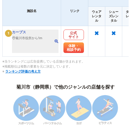
施設名
リンク
ウェア
シュー
タ
レンタ
ズレン
レ
ル
タル
×
×
カーブス
公式
1
サイト
菊川市役所から1m
体験・
相談予約
※当ランキングには広告提携している店舗が含まれます。
※掲載順位は複数の要素を元に決定しています。
※
ランキング評価の考え方
菊川市（静岡県）で他のジャンルの店舗を探す
ピラティス
スポーツジム
パーソナルジム
ヨガ