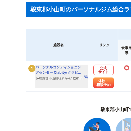
駿東郡小山町のパーソナルジム総合ラ
施設名
リンク
食事
導
○
パーソナルコンディショニン
公式
1
サイト
グセンター Qlabity(クラビテ
ィ)
駿東郡小山町役所から11261m
体験・
相談予約
駿東郡小山町