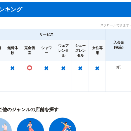
ンキング
スクロールできます 
サービス
入会金
ウェア
シュー
(税込)
指
無料体
完全個
シャワ
女性専
レンタ
ズレン
験
室
ー
用
ル
タル
×
○
×
×
×
×
0円
で他のジャンルの店舗を探す