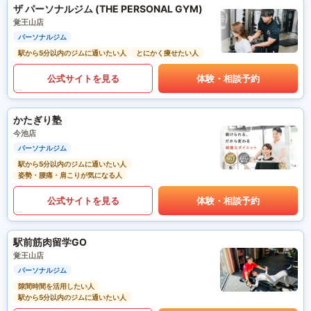
ザ パーソナルジム (THE PERSONAL GYM)
覚王山店
パーソナルジム
駅から5分以内のジムに通いたい人
とにかく痩せたい人
公式サイトを見る
体験・相談予約
かたぎり塾
今池店
パーソナルジム
駅から5分以内のジムに通いたい人
姿勢・腰痛・肩こりが気になる人
公式サイトを見る
体験・相談予約
駅前筋肉留学GO
覚王山店
パーソナルジム
隙間時間を活用したい人
駅から5分以内のジムに通いたい人