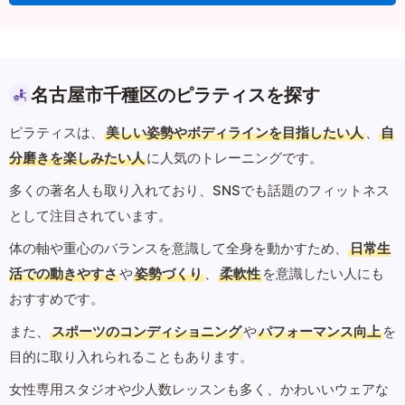
名古屋市千種区のピラティスを探す
ピラティスは、
美しい姿勢やボディラインを目指したい人
、
自
分磨きを楽しみたい人
に人気のトレーニングです。
多くの著名人も取り入れており、SNSでも話題のフィットネス
として注目されています。
体の軸や重心のバランスを意識して全身を動かすため、
日常生
活での動きやすさ
や
姿勢づくり
、
柔軟性
を意識したい人にも
おすすめです。
また、
スポーツのコンディショニング
や
パフォーマンス向上
を
目的に取り入れられることもあります。
女性専用スタジオや少人数レッスンも多く、かわいいウェアな