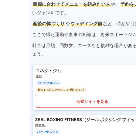
目標に合わせてメニューを組みたい人
や、
予約を
いジャンルです。
産後の体づくり
や
ウェディング前
など、時期や目
ここで得た運動や食事の知識は、将来スポーツジ
料金は月額、回数券、コースなど複雑な場合があ
ょう。
コネクトジム
原店
パーソナルジム
駅から5分以内のジムに通いたい人
公式サイトを見る
ZEAL BOXING FITNESS（ジール ボクシング フィ
野並店
パーソナルジム