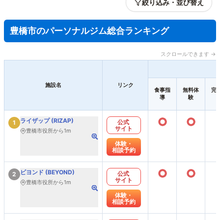
絞り込み・並び替え
豊橋市のパーソナルジム総合ランキング
スクロールできます →
施設名
リンク
食事指
無料体
完
導
験
○
○
ライザップ (RIZAP)
公式
1
サイト
豊橋市役所から1m
体験・
相談予約
○
○
ビヨンド (BEYOND)
公式
2
サイト
豊橋市役所から1m
体験・
相談予約