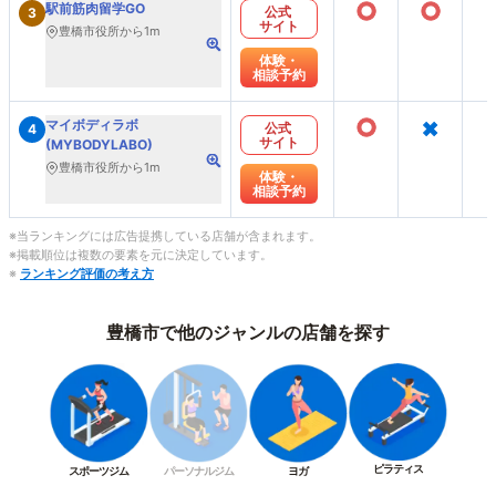
○
○
駅前筋肉留学GO
公式
3
サイト
豊橋市役所から1m
体験・
相談予約
○
×
マイボディラボ
公式
4
サイト
(MYBODYLABO)
豊橋市役所から1m
体験・
相談予約
※当ランキングには広告提携している店舗が含まれます。
※掲載順位は複数の要素を元に決定しています。
※
ランキング評価の考え方
豊橋市で他のジャンルの店舗を探す
ピラティス
スポーツジム
パーソナルジム
ヨガ