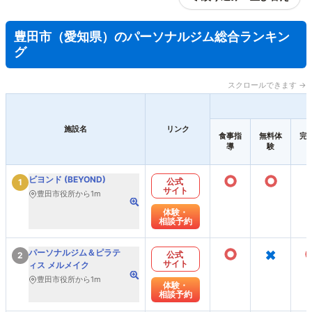
豊田市（愛知県）のパーソナルジム総合ランキン
グ
スクロールできます →
施設名
リンク
食事指
無料体
完
導
験
○
○
ビヨンド (BEYOND)
公式
1
サイト
豊田市役所から1m
体験・
相談予約
○
×
パーソナルジム＆ピラテ
公式
2
サイト
ィス メルメイク
豊田市役所から1m
体験・
相談予約