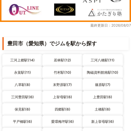
最終更新日：2026/08/07
豊田市（愛知県）でジムを駅から探す
三河上郷駅(14)
若林駅(12)
三河八橋駅(11)
永覚駅(11)
竹村駅(10)
陶磁資料館南駅(10)
八草駅(8)
末野原駅(7)
篠原駅(7)
三河豊田駅(6)
上挙母駅(6)
上豊田駅(6)
保見駅(6)
四郷駅(6)
土橋駅(6)
平戸橋駅(6)
愛環梅坪駅(6)
新上挙母駅(6)