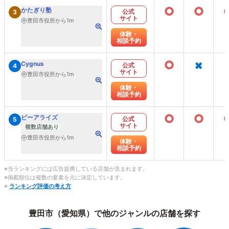
○
○
かたぎり塾
公式
3
サイト
豊田市役所から1m
体験・
相談予約
○
×
Cygnus
公式
4
サイト
豊田市役所から1m
体験・
相談予約
○
○
ビーアライズ
公式
5
サイト
複数店舗あり
豊田市役所から1m
体験・
相談予約
※当ランキングには広告提携している店舗が含まれます。
※掲載順位は複数の要素を元に決定しています。
※
ランキング評価の考え方
豊田市（愛知県）で他のジャンルの店舗を探す