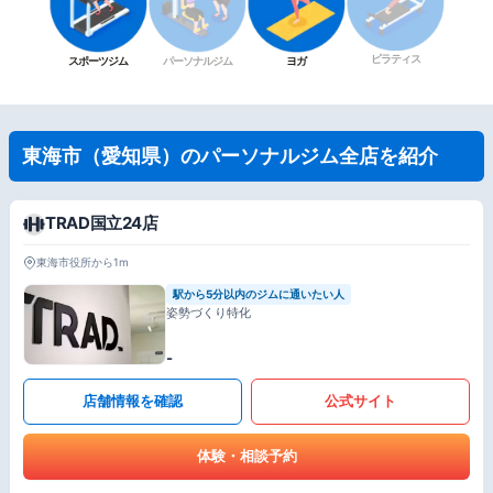
ピラティス
スポーツジム
パーソナルジム
ヨガ
東海市（愛知県）のパーソナルジム全店を紹介
TRAD国立24店
東海市役所から1m
駅から5分以内のジムに通いたい人
姿勢づくり特化
-
店舗情報を確認
公式サイト
体験・相談予約