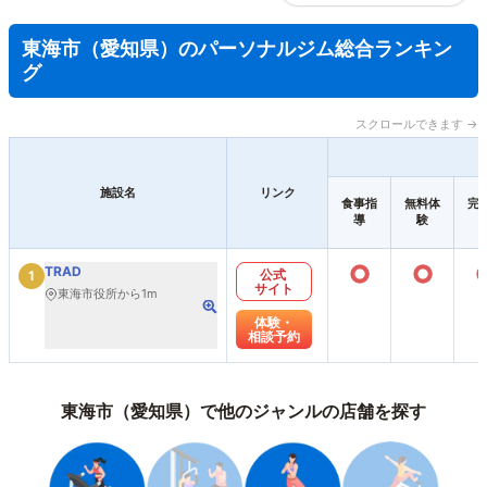
東海市（愛知県）のパーソナルジム総合ランキン
グ
スクロールできます →
施設名
リンク
食事指
無料体
完
導
験
○
○
TRAD
公式
1
サイト
東海市役所から1m
体験・
相談予約
東海市（愛知県）で他のジャンルの店舗を探す