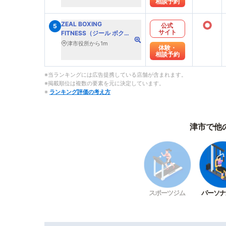
相談予約
○
ZEAL BOXING
公式
5
サイト
FITNESS（ジール ボクシ
ング フィットネス）
津市役所から1m
体験・
相談予約
※当ランキングには広告提携している店舗が含まれます。
※掲載順位は複数の要素を元に決定しています。
※
ランキング評価の考え方
津市で他
スポーツジム
パーソナ