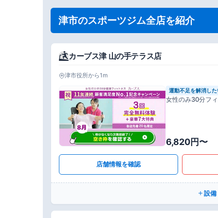
津市のスポーツジム全店を紹介
カーブス津 山の手テラス店
津市役所から1m
運動不足を解消した
女性のみ30分フ
6,820円〜
店舗情報を確認
設備