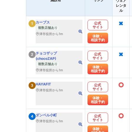
ウェア
レンタ
ル
×
カーブス
公式
1
サイト
複数店舗あり
津市役所から1m
体験・
相談予約
×
チョコザップ
公式
2
サイト
(chocoZAP)
複数店舗あり
体験・
津市役所から1m
相談予約
○
HAYAFIT
公式
3
サイト
津市役所から1m
体験・
相談予約
○
ダンベル小町
公式
4
サイト
津市役所から1m
体験・