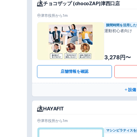
チョコザップ (chocoZAP)津西口店
津市役所から1m
隙間時間を活用した
運動初心者向け
3,278円〜
店舗情報を確認
設備
HAYAFIT
津市役所から1m
マシンピラティスを