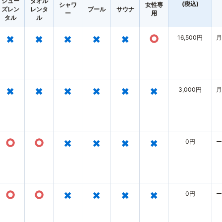
シュー
タオル
(税込)
シャワ
女性専
ズレン
レンタ
プール
サウナ
ー
用
タル
ル
×
×
×
×
×
○
16,500円
月
×
×
×
×
×
×
3,000円
月
○
○
×
×
×
×
0円
ー
○
○
×
×
×
×
0円
ー