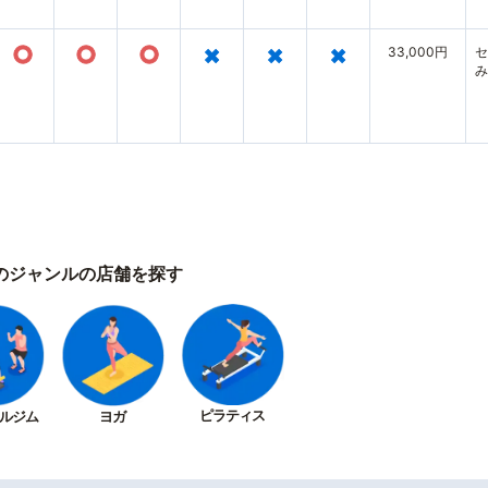
○
○
○
×
×
×
33,000円
セ
み
のジャンルの店舗を探す
ピラティス
ルジム
ヨガ