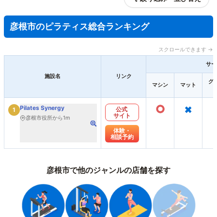
彦根市のピラティス総合ランキング
スクロールできます →
サー
施設名
リンク
グ
マシン
マット
○
×
Pilates Synergy
公式
1
サイト
彦根市役所から1m
体験・
相談予約
彦根市で他のジャンルの店舗を探す